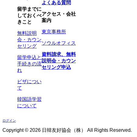
よくある質問
留学までに
アクセス・会社
しておくべ
案内
きこと
東京事務所
無料説明
会・カウン
ソウルオフィス
セリング
資料請求、無料
留学申込と
説明会・カウン
手続きの流
セリング申込
れ
ビザについ
て
韓国語学習
について
ログイン
Copyright ©
2026 日韓友好協会（株） All Rights Reserved.