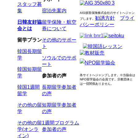
スタッフ募
集
宿泊先案内
AIG損害保険株式会社のサイトへジャン
勧誘方針
プライ
プします
。
日韓友好協
留学保険・航空
バシーポリシー
会とは
券について
留学プラン
その他のサポー
ト
韓国長期留
学
ソウルでのサポ
ート
韓国短期留
学
参加者の声
各サイトへジャンプします。
※当協会は
NPO留学協会の会員です。
宗教団体と
は一切関係ありません。
韓国1週間
長期留学参加者
留学
の声
その他の留
短期留学参加者
学
の声
その他の留
1週間プログラム
学(オンラ
参加者の声
イン)