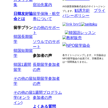
集
宿泊先案内
AIG損害保険株式会社のサイトへジャン
勧誘方針
プライ
プします
。
日韓友好協
留学保険・航空
バシーポリシー
会とは
券について
留学プラン
その他のサポー
ト
韓国長期留
学
ソウルでのサポ
ート
韓国短期留
学
参加者の声
各サイトへジャンプします。
※当協会は
NPO留学協会の会員です。
宗教団体と
は一切関係ありません。
韓国1週間
長期留学参加者
留学
の声
その他の留
短期留学参加者
学
の声
その他の留
1週間プログラム
学(オンラ
参加者の声
イン)
よくある質問