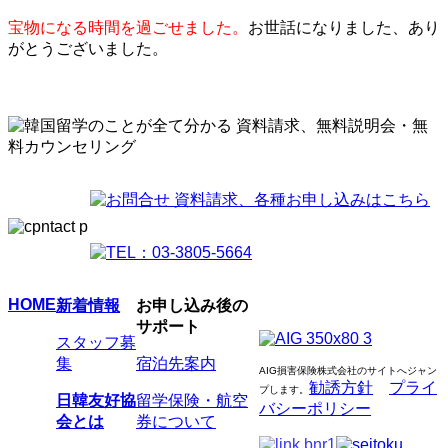
宝物になる時間を過ごせました。
お世話になりました、あり
がとうございました。
HOME
新着情報
お申し込み後の
サポート
スタッフ募
集
宿泊先案内
AIG損害保険株式会社のサイトへジャン
勧誘方針
プライ
プします
。
日韓友好協
留学保険・航空
バシーポリシー
会とは
券について