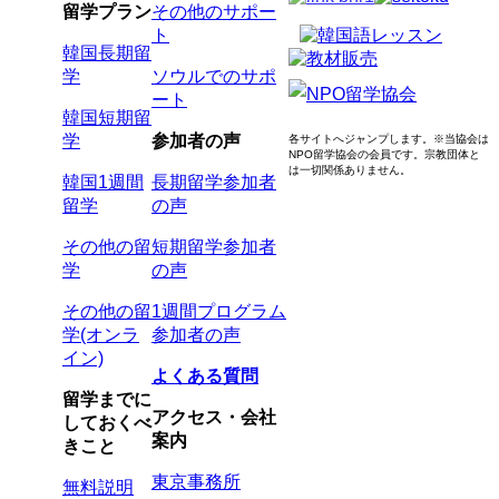
留学プラン
その他のサポー
ト
韓国長期留
学
ソウルでのサポ
ート
韓国短期留
学
参加者の声
各サイトへジャンプします。
※当協会は
NPO留学協会の会員です。
宗教団体と
は一切関係ありません。
韓国1週間
長期留学参加者
留学
の声
その他の留
短期留学参加者
学
の声
その他の留
1週間プログラム
学(オンラ
参加者の声
イン)
よくある質問
留学までに
アクセス・会社
しておくべ
案内
きこと
東京事務所
無料説明