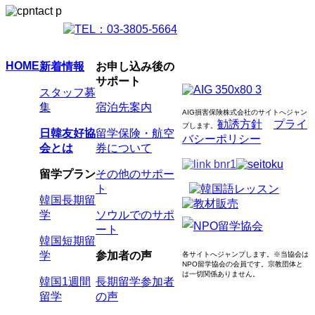
HOME
新着情報
お申し込み後の
サポート
スタッフ募
集
宿泊先案内
AIG損害保険株式会社のサイトへジャン
勧誘方針
プライ
プします
。
日韓友好協
留学保険・航空
バシーポリシー
会とは
券について
留学プラン
その他のサポー
ト
韓国長期留
学
ソウルでのサポ
ート
韓国短期留
学
参加者の声
各サイトへジャンプします。
※当協会は
NPO留学協会の会員です。
宗教団体と
は一切関係ありません。
韓国1週間
長期留学参加者
留学
の声