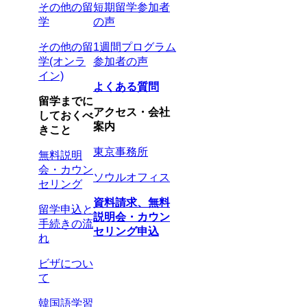
その他の留
短期留学参加者
学
の声
その他の留
1週間プログラム
学(オンラ
参加者の声
イン)
よくある質問
留学までに
アクセス・会社
しておくべ
案内
きこと
東京事務所
無料説明
会・カウン
ソウルオフィス
セリング
資料請求、無料
留学申込と
説明会・カウン
手続きの流
セリング申込
れ
ビザについ
て
韓国語学習