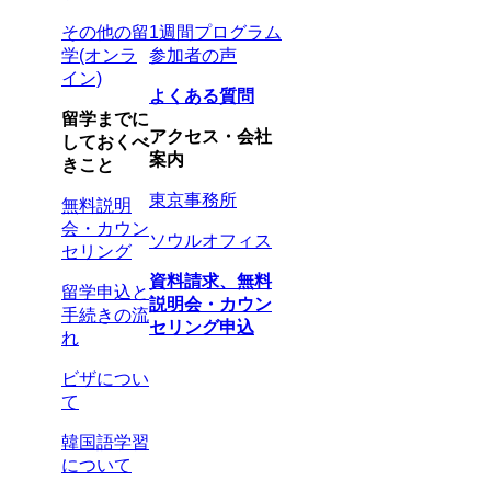
その他の留
1週間プログラム
学(オンラ
参加者の声
イン)
よくある質問
留学までに
アクセス・会社
しておくべ
案内
きこと
東京事務所
無料説明
会・カウン
ソウルオフィス
セリング
資料請求、無料
留学申込と
説明会・カウン
手続きの流
セリング申込
れ
ビザについ
て
韓国語学習
について