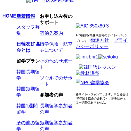
HOME
新着情報
お申し込み後の
サポート
スタッフ募
集
宿泊先案内
AIG損害保険株式会社のサイトへジャン
勧誘方針
プライ
プします
。
日韓友好協
留学保険・航空
バシーポリシー
会とは
券について
留学プラン
その他のサポー
ト
韓国長期留
学
ソウルでのサポ
ート
韓国短期留
学
参加者の声
各サイトへジャンプします。
※当協会は
NPO留学協会の会員です。
宗教団体と
は一切関係ありません。
韓国1週間
長期留学参加者
留学
の声
その他の留
短期留学参加者
学
の声