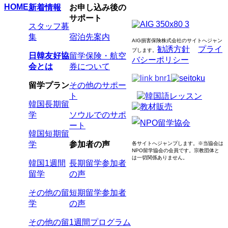
HOME
新着情報
お申し込み後の
サポート
スタッフ募
集
宿泊先案内
AIG損害保険株式会社のサイトへジャン
勧誘方針
プライ
プします
。
日韓友好協
留学保険・航空
バシーポリシー
会とは
券について
留学プラン
その他のサポー
ト
韓国長期留
学
ソウルでのサポ
ート
韓国短期留
学
参加者の声
各サイトへジャンプします。
※当協会は
NPO留学協会の会員です。
宗教団体と
は一切関係ありません。
韓国1週間
長期留学参加者
留学
の声
その他の留
短期留学参加者
学
の声
その他の留
1週間プログラム