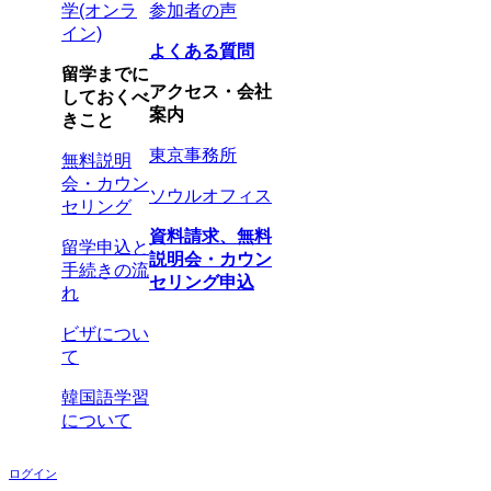
学(オンラ
参加者の声
イン)
よくある質問
留学までに
アクセス・会社
しておくべ
案内
きこと
東京事務所
無料説明
会・カウン
ソウルオフィス
セリング
資料請求、無料
留学申込と
説明会・カウン
手続きの流
セリング申込
れ
ビザについ
て
韓国語学習
について
ログイン