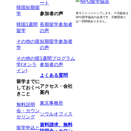
ート
韓国短期留
学
参加者の声
各サイトへジャンプします。
※当協会は
NPO留学協会の会員です。
宗教団体と
は一切関係ありません。
韓国1週間
長期留学参加者
留学
の声
その他の留
短期留学参加者
学
の声
その他の留
1週間プログラム
学(オンラ
参加者の声
イン)
よくある質問
留学までに
アクセス・会社
しておくべ
案内
きこと
東京事務所
無料説明
会・カウン
ソウルオフィス
セリング
資料請求、無料
留学申込と
説明会・カウン