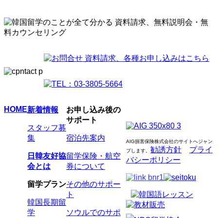
HOME
新着情報
お申し込み後の
サポート
スタッフ募
集
宿泊先案内
AIG損害保険株式会社のサイトへジャン
勧誘方針
プライ
プします
。
日韓友好協
留学保険・航空
バシーポリシー
会とは
券について
留学プラン
その他のサポー
ト
韓国長期留
学
ソウルでのサポ