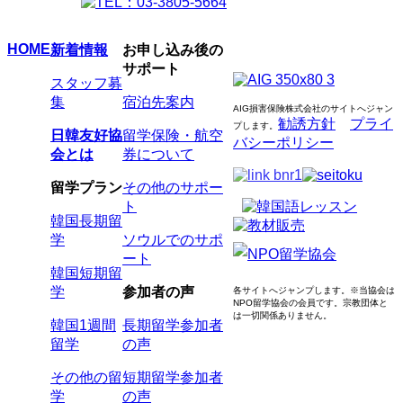
HOME
新着情報
お申し込み後の
サポート
スタッフ募
集
宿泊先案内
AIG損害保険株式会社のサイトへジャン
勧誘方針
プライ
プします
。
日韓友好協
留学保険・航空
バシーポリシー
会とは
券について
留学プラン
その他のサポー
ト
韓国長期留
学
ソウルでのサポ
ート
韓国短期留
学
参加者の声
各サイトへジャンプします。
※当協会は
NPO留学協会の会員です。
宗教団体と
は一切関係ありません。
韓国1週間
長期留学参加者
留学
の声
その他の留
短期留学参加者
学
の声