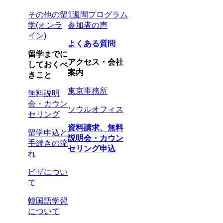
その他の留
1週間プログラム
学(オンラ
参加者の声
イン)
よくある質問
留学までに
アクセス・会社
しておくべ
案内
きこと
東京事務所
無料説明
会・カウン
ソウルオフィス
セリング
資料請求、無料
留学申込と
説明会・カウン
手続きの流
セリング申込
れ
ビザについ
て
韓国語学習
について