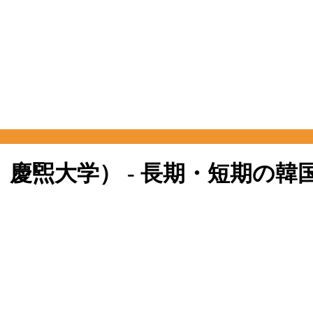
GW 慶煕大学） - 長期・短期