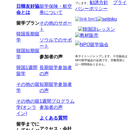
勧誘方針
プライ
プします
。
日韓友好協
留学保険・航空
バシーポリシー
会とは
券について
留学プラン
その他のサポー
ト
韓国長期留
学
ソウルでのサポ
ート
韓国短期留
学
参加者の声
各サイトへジャンプします。
※当協会は
NPO留学協会の会員です。
宗教団体と
は一切関係ありません。
韓国1週間
長期留学参加者
留学
の声
その他の留
短期留学参加者
学
の声
その他の留
1週間プログラム
学(オンラ
参加者の声
イン)
よくある質問
留学までに
アクセス・会社