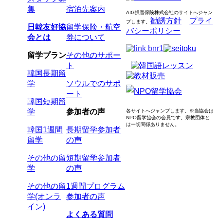
集
宿泊先案内
AIG損害保険株式会社のサイトへジャン
勧誘方針
プライ
プします
。
日韓友好協
留学保険・航空
バシーポリシー
会とは
券について
留学プラン
その他のサポー
ト
韓国長期留
学
ソウルでのサポ
ート
韓国短期留
学
参加者の声
各サイトへジャンプします。
※当協会は
NPO留学協会の会員です。
宗教団体と
は一切関係ありません。
韓国1週間
長期留学参加者
留学
の声
その他の留
短期留学参加者
学
の声
その他の留
1週間プログラム
学(オンラ
参加者の声
イン)
よくある質問