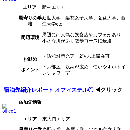
エリア
新村エリア
最寄りの学
延世大学、梨花女子大学、弘益大学、西
校
江大学etc
周辺には人気な飲食店やカフェがあり、
周辺環境
小さな川があり散歩コースに最適
・防犯対策充実・2階以上滞在可
お勧め
・お部屋、収納が広め・使いやすいトイ
ポイント
レシャワー室
宿泊先紹介レポート オフィステル①
◀クリック
宿泊先情報
エリア
東大門エリア
最寄りの学
慶熙大学、高麗大学、ソウル市立大学、