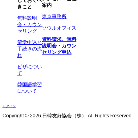
しておくべ
案内
きこと
東京事務所
無料説明
会・カウン
ソウルオフィス
セリング
資料請求、無料
留学申込と
説明会・カウン
手続きの流
セリング申込
れ
ビザについ
て
韓国語学習
について
ログイン
Copyright ©
2026 日韓友好協会（株） All Rights Reserved.