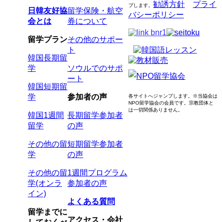
勧誘方針
プライ
プします
。
日韓友好協
留学保険・航空
バシーポリシー
会とは
券について
留学プラン
その他のサポー
ト
韓国長期留
学
ソウルでのサポ
ート
韓国短期留
学
参加者の声
各サイトへジャンプします。
※当協会は
NPO留学協会の会員です。
宗教団体と
は一切関係ありません。
韓国1週間
長期留学参加者
留学
の声
その他の留
短期留学参加者
学
の声
その他の留
1週間プログラム
学(オンラ
参加者の声
イン)
よくある質問
留学までに
アクセス・会社