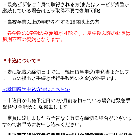
・
観光ビザをご自身で取得される方(またはノービザ措置が
継続している場合はビザ取得不要で参加可能)
・
高校卒業以上の学歴を有する18歳以上の方
・
春学期の1学期のみ参加が可能です。夏学期以降の延長は
原則不可の契約となります。
＊申込について＊
・
表に記載の締切日までに
、
韓国留学申込(申込書またはフ
ォームの提出と手続き代行手数料の入金)が必要です。
≪韓国留学申込方法はこちら≫
・
申込日が出発予定日の2か月前を切っている場合は緊急手
配料5,000円が別途発生します。
・
定員に達しましたら予告なく募集を締切る場合がございま
すのでお早めにお申し込みください。